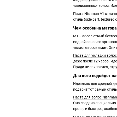
«зализанных» волос. Идеа
Паста Nishman A1
отличн
стиль (side part, texture
Чем особенна матовая
M1 – абсолютный бестсел
водной основе с арганов
«пластмассовыми». Они в
Паста для укладки воло
даже после 12 часов. Ид
Пряди не слипаются, стру
Для кого подойдет па
Идеально для средней дл
подарит тот самый стиль
Паста для волос Nishma
Она создана специально д
проще и быстрее, особен