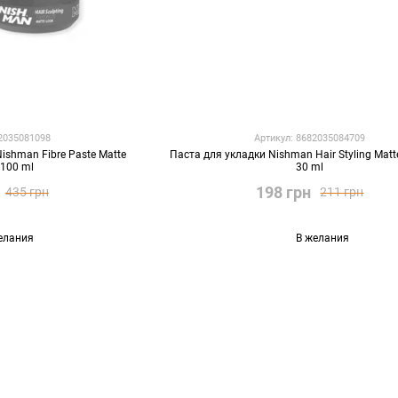
82035081098
Артикул: 8682035084709
ishman Fibre Paste Matte
Паста для укладки Nishman Hair Styling Matt
 100 ml
30 ml
198 грн
435 грн
211 грн
елания
В желания