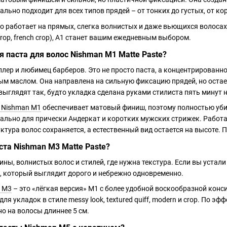
льно подходит для всех типов прядей – от тонких до густых, от ко
о работает на прямых, слегка волнистых и даже вьющихся волосах
d crop, french crop), A1 станет вашим ежедневным выбором.
 паста для волос Nishman M1 Matte Paste?
лер и любимец барберов. Это не просто паста, а концентрированно
ым маслом. Она направлена на сильную фиксацию прядей, но остае
ыглядят так, будто укладка сделана руками стилиста пять минут 
с Nishman M1
обеспечивает матовый финиш, поэтому полностью уб
еально для прически Андеркат и коротких мужских стрижек. Работае
ктура волос сохраняется, а естественный вид остается на высоте. 
ста Nishman M3 Matte Paste?
ины, волнистых волос и стилей, где нужна текстура. Если вы устал
, который выглядит дорого и небрежно одновременно.
n M3
– это «лёгкая версия» M1 с более удобной воскообразной конс
ля укладок в стиле messy look, textured quiff, modern и crop. По э
но на волосы длиннее 5 см.