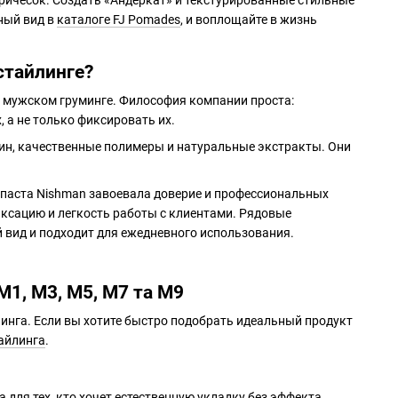
причесок. Создать «Андеркат» и текстурированные стильные
ный вид в
каталоге FJ Pomades
, и воплощайте в жизнь
стайлинге?
 в мужском груминге. Философия компании проста:
 а не только фиксировать их.
ин, качественные полимеры и натуральные экстракты. Они
паста Nishman завоевала доверие и профессиональных
иксацию и легкость работы с клиентами. Рядовые
й вид и подходит для ежедневного использования.
M1, M3, М5, М7 та М9
линга. Если вы хотите быстро подобрать идеальный продукт
айлинга
.
для тех, кто хочет естественную укладку без эффекта