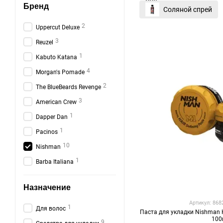
Бренд
Соляной спрей
2
Uppercut Deluxe
3
Reuzel
1
Kabuto Katana
4
Morgan's Pomade
2
The BlueBeards Revenge
3
American Crew
1
Dapper Dan
1
Pacinos
10
Nishman
1
Barba Italiana
Назначение
Артикул: 86
1
Для волос
Паста для укладки Nishman H
100
9