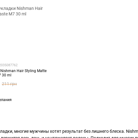
82035087762
Nishman Hair Styling Matte
7 30 ml
211 грн
елания
ладки, многие мужчины хотят результат без лишнего блеска. Nishma