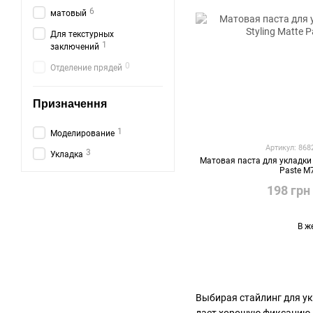
6
матовый
Для текстурных
1
заключений
0
Отделение прядей
Призначення
1
Моделирование
Артикул: 86
3
Укладка
Матовая паста для укладки 
Paste M
198 грн
В ж
Выбирая стайлинг для ук