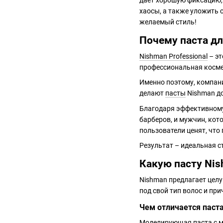
дает хорошую фиксацию, 
хаосы, а также уложить
желаемый стиль!
Почему паста дл
Nishman Professional
– эт
профессиональная космет
Именно поэтому, компан
делают
пасты
Nishman до
Благодаря эффективному
барберов, и мужчин, кот
пользователи ценят, что
Результат – идеальная с
Какую пасту Nis
Nishman предлагает целу
под свой тип волос и пр
Чем отличается паст
Моделирующая паста с ма