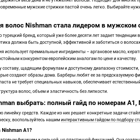
держится весь день и не утяжеляет волосы. Подходит для многих 
 современные мужские стрижки пастой очень легко. Выбирайте нуж
я волос Nishman стала лидером в мужском 
о турецкий бренд, который уже более десяти лет задает тенденции
ика должна быть доступной, эффективной и заботиться о волосах,
ия использует премиальные ингредиенты – аргановое масло, керат
стойным конкурентом европейским аналогам по цене и качеству.
 составу, щадящим формулам и доступному диапазону стоимости, 
орые создают образы дома. Барберы любят ее за предсказуемую ф
 паста не требует специальных навыков, обеспечивает естественны
труктура волос, объем и эластичность без липкости.
hman выбрать: полный гайд по номерам А1, 
ю линейку средств. Каждое из них решает конкретные задачи стай
ическу, воспользуйтесь нашим
интерактивным гайдом по подбору ст
а Nishman A1?
товым финишем и сильной, но пластичной фиксацией. Она создана 