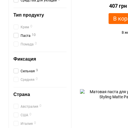
Средства для укладки
407 грн
Тип продукту
В кор
0
Крем
В ж
10
Паста
0
Помада
Фиксация
9
Сильная
0
Средняя
Страна
0
Австралия
0
США
0
Италия