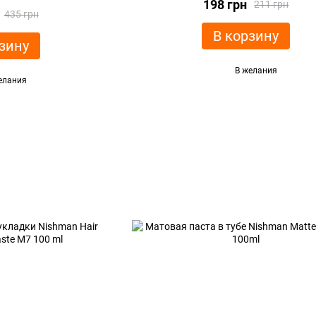
198 грн
211 грн
435 грн
В корзину
зину
В желания
елания