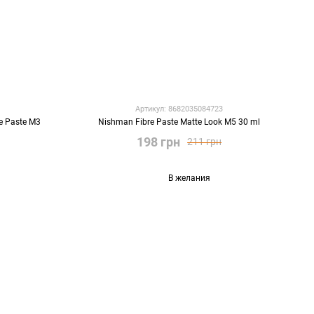
Артикул: 8682035084723
e Paste M3
Nishman Fibre Paste Matte Look M5 30 ml
198 грн
211 грн
В желания