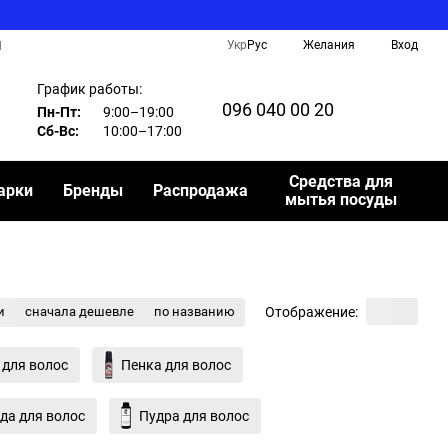
Укр
Рус
Желания
Вход
И
График работы:
096 040 00 20
Пн-Пт:
9:00–19:00
Сб-Вс:
10:00–17:00
Средства для
арки
Бренды
Распродажа
мытья посуды
Отображение:
и
сначала дешевле
по названию
 для волос
Пенка для волос
да для волос
Пудра для волос