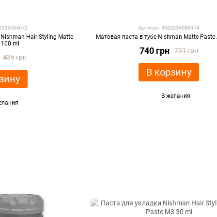
82035085072
Артикул: 8682035088974
Nishman Hair Styling Matte
Матовая паста в тубе Nishman Matte Paste
 100 ml
740 грн
791 грн
435 грн
В корзину
зину
В желания
елания