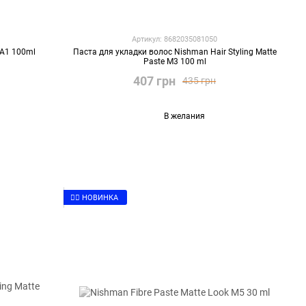
Артикул: 8682035081050
 A1 100ml
Паста для укладки волос Nishman Hair Styling Matte
Paste M3 100 ml
407 грн
435 грн
В желания
👉🏻 НОВИНКА