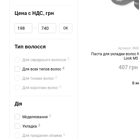
Цена с НДС, грн
От Цена с НДС, грн
До Цена с НДС, грн
OK
Тип волосся
Артикул: 86
Паста для укладки волос N
Look M5
0
Для середнього волосся
407 грн
4
Для всех типов волос
0
Для тонких волос
В ж
0
Для коротких волос
Дія
1
Моделювання
3
Укладка
0
Для придания объема