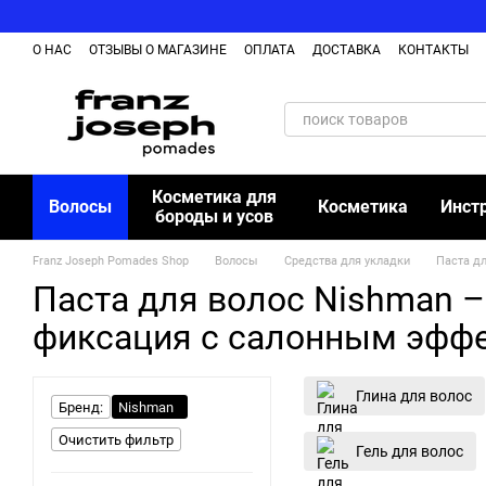
Перейти к основному контенту
О НАС
ОТЗЫВЫ О МАГАЗИНЕ
ОПЛАТА
ДОСТАВКА
КОНТАКТЫ
ОБМЕН И ВОЗВРАЩЕНИЕ ТОВАРА
БЛОГ
Косметика для
Волосы
Косметика
Инст
бороды и усов
Franz Joseph Pomades Shop
Волосы
Средства для укладки
Паста дл
Паста для волос Nishman –
фиксация с салонным эффе
Глина для волос
Бренд:
Nishman
Очистить фильтр
Гель для волос