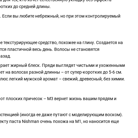
ротких до средней длины.
. Если вы любите небрежный, но при этом контролируемый
е текстурирующее средство, похожее на глину. Создается на
тся пластичной весь день. Волосы не становятся
назад.
ирает жирный блеск. Пряди выглядят чистыми и ухоженными
т на волосах разной длинны – от супер-коротких до 5-6 см.
Плюс легкий мужской аромат – свежий, древесный, без химии.
и от плоских причесок – M3 вернет жизнь вашим прядям и
истенцией (иногда ее даже путают с моделирующим воском).
ффекту паста Nishman очень похожа на M1, но наносится еще