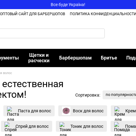
Все буде Україна!
ОПТОВЫЙ САЙТ ДЛЯ БАРБЕРШОПОВ
ПОЛИТИКА КОНФИДЕНЦИАЛЬНОСТ
Щетки и
рументы
Барбершопам
Бритье
Под
расчески
я волос
 естественная
ктом!
по популярност
Сортировка:
Паста для волос
Воск для волос
Крем
Спрей для волос
Тоник для волос
Пома