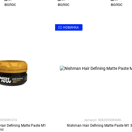
👉🏻 НОВИНКА
82035081074
Артикул: 8682035084686
air Defining Matte Paste M1
Nishman Hair Defining Matte Paste M1 
ml