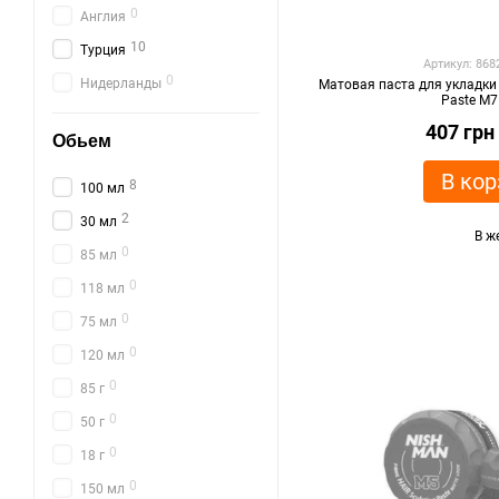
0
Англия
10
Турция
Артикул: 86
0
Нидерланды
Матовая паста для укладки 
Paste M7
407 грн
Обьем
В кор
8
100 мл
2
30 мл
В ж
0
85 мл
0
118 мл
0
75 мл
0
120 мл
0
85 г
0
50 г
0
18 г
0
150 мл