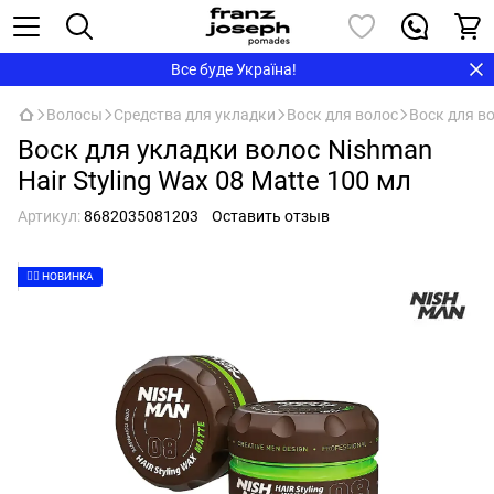
Все буде Україна!
Волосы
Средства для укладки
Воск для волос
Воск для в
Воск для укладки волос Nishman
Hair Styling Wax 08 Matte 100 мл
Артикул:
8682035081203
Оставить отзыв
👉🏻 НОВИНКА