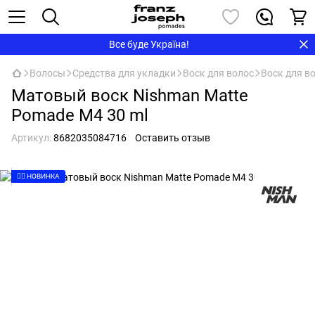
Все буде Україна!
Волосы
Средства для укладки
Воск для волос
Воск для в
Матовый воск Nishman Matte
Pomade М4 30 ml
Артикул:
8682035084716
Оставить отзыв
👉🏻 НОВИНКА