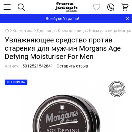
Все буде Україна!
Косметика
Для лица
Крем для лица
Крем для лица Morgan
Увлажняющее средство против
старения для мужчин Morgans Age
Defying Moisturiser For Men
Артикул:
5012521542841
Оставить отзыв
👉🏻 НОВИНКА