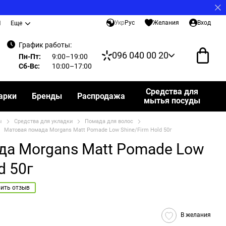
Укр
Рус
Желания
Вход
И
Еще
График работы:
096 040 00 20
Пн-Пт:
9:00–19:00
Сб-Вс:
10:00–17:00
Средства для
арки
Бренды
Распродажа
мытья посуды
ы
Средства для укладки
Помада для волос
Матовая помада Morgans Matt Pomade Low Shine/Firm Hold 50г
да Morgans Matt Pomade Low
d 50г
ить отзыв
В желания