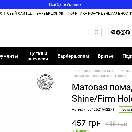
Все буде Україна!
ОПТОВЫЙ САЙТ ДЛЯ БАРБЕРШОПОВ
ПОЛИТИКА КОНФИДЕНЦИАЛЬНОСТ
Щетки и
рументы
Барбершопам
Бритье
Под
расчески
Franz Joseph Pomades Shop
Волос
Помада для волос Morgan's Pomade
Матовая пома
Shine/Firm Hol
Артикул: 5012521542278
Остав
457 грн
488 грн
В наличии