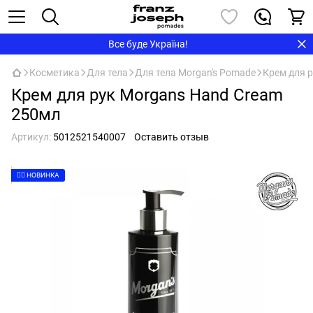
Все буде Україна!
Косметика
Для тела
Для тела Morgan's Pomade
Крем для 
Крем для рук Morgans Hand Cream
250мл
Артикул:
5012521540007
Оставить отзыв
👉🏻 НОВИНКА