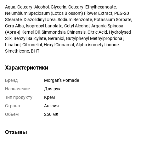
Aqua, Cetearyl Alcohol, Glycerin, Cetearyl Ethylhexanoate,
Nelumbium Speciosum (Lotos Blossom) Flower Extract, PEG-20
Stearate, Diazolidinyl Urea, Sodium Benzoate, Potassium Sorbate,
Cera Alba, Isopropyl Lanolate, Cetyl Alcohol, Argania Spinosa
(Арган) Kernel Oil, Simmondsia Chinensis, Citric Acid, Hydrolysed
Silk, Benzyl Salicylate, Geraniol, Butylphenyl Methylproprional,
Linalool, Citronellol, Hexyl Cinnamal, Alpha isometyl lonone,
Simethicone, BHT
Характеристики
Бренд
Morgan's Pomade
Назначение
Для рук
Тип продукту
Крем
Страна
Англия
Обьем
250 мл
Отзывы