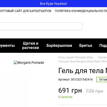
Все буде Україна!
ОПТОВЫЙ САЙТ ДЛЯ БАРБЕРШОПОВ
ПОЛИТИКА КОНФИДЕНЦИАЛЬНОСТ
Щетки и
рументы
Барбершопам
Бритье
Под
расчески
Franz Joseph Pomades Shop
Косме
Гель для тела Morgans Body Wash 250 
Гель для тела
Артикул: 5012521542414
Остав
691 грн
739 грн
В наличии