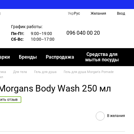
Укр
Рус
Желания
Вход
И
График работы:
096 040 00 20
Пн-Пт:
9:00–19:00
Сб-Вс:
10:00–17:00
Средства для
арки
Бренды
Распродажа
мытья посуды
тика
Для тела
Гель для душа
Гель для душа Morgan's Pomade
мл
 Morgans Body Wash 250 мл
ить отзыв
В желания