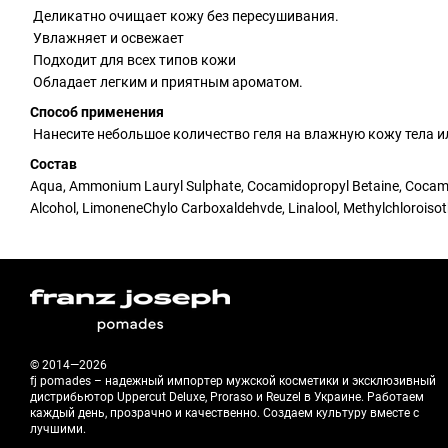
Деликатно очищает кожу без пересушивания.
Увлажняет и освежает
Подходит для всех типов кожи
Обладает легким и приятным ароматом.
Способ применения
Нанесите небольшое количество геля на влажную кожу тела или
Состав
Aqua, Ammonium Lauryl Sulphate, Cocamidopropyl Betaine, Cocamide
Alcohol, LimoneneChylo Carboxaldehvde, Linalool, Methylchloroisot
© 2014—2026
fj pomades – надежный импортер мужской косметики и эксклюзивный
дистрибьютор Uppercut Deluxe, Proraso и Reuzel в Украине. Работаем
каждый день, прозрачно и качественно. Создаем культуру вместе с
лучшими.