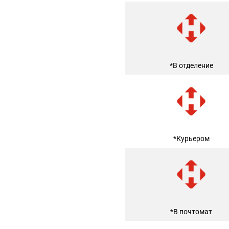
*В отделение
*Курьером
*В почтомат