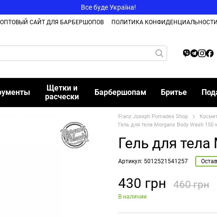
Все буде Україна!
ОПТОВЫЙ САЙТ ДЛЯ БАРБЕРШОПОВ
ПОЛИТИКА КОНФИДЕНЦИАЛЬНОСТ
Щетки и
рументы
Барбершопам
Бритье
Под
расчески
Franz Joseph Pomades Shop
Косме
Гель для тела Morgans Body Wash 150 
Гель для тела
Артикул: 5012521541257
Остав
430 грн
460 грн
В наличии