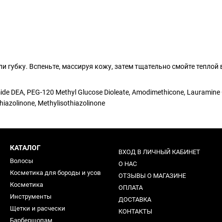
 губку. Вспеньте, массируя кожу, затем тщательно смойте теплой 
 DEA, PEG-120 Methyl Glucose Dioleate, Amodimethicone, Lauramine Oxid
hiazolinone, Methylisothiazolinone
КАТАЛОГ
ВХОД В ЛИЧНЫЙ КАБИНЕТ
Волосы
О НАС
Косметика для бороды и усов
ОТЗЫВЫ О МАГАЗИНЕ
Косметика
ОПЛАТА
Инструменты
ДОСТАВКА
Щетки и расчески
КОНТАКТЫ
Барбершопам