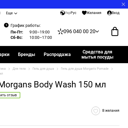
Укр
Рус
Желания
Вход
И
Еще
График работы:
096 040 00 20
Пн-Пт:
9:00–19:00
Сб-Вс:
10:00–17:00
Средства для
арки
Бренды
Распродажа
мытья посуды
тика
Для тела
Гель для душа
Гель для душа Morgan's Pomade
мл
 Morgans Body Wash 150 мл
ить отзыв
В желания