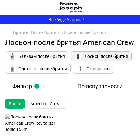
Все буде Україна!
Бритье
После бритья
Лосьон после бритья
Лосьон после бритья American Crew
Бальзам после бритья
Лосьон после бритья
Одеколон после бритья
От порезов
Фильтр
По популярности
1
Бренд
American Crew