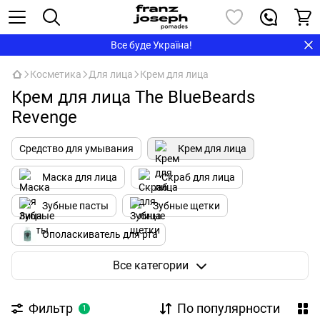
Все буде Україна!
Косметика
Для лица
Крем для лица
Крем для лица The BlueBeards
Revenge
Средство для умывания
Крем для лица
Маска для лица
Скраб для лица
Зубные пасты
Зубные щетки
Ополаскиватель для рта
Очистка и тонизация
Все категории
Фильтр
По популярности
1