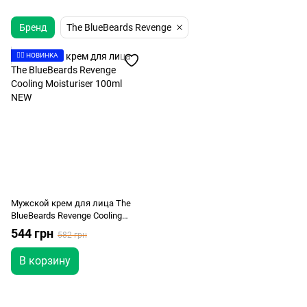
Бренд
The BlueBeards Revenge
👉🏻 НОВИНКА
Мужской крем для лица The
BlueBeards Revenge Cooling
Moisturiser 100ml NEW
544 грн
582 грн
В корзину