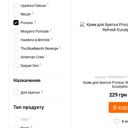
1
Uppercut Deluxe
1
Reuzel
5
Proraso
1
Morgan's Pomade
1
Hawkins & Brimble
2
The BlueBeards Revenge
1
American Crew
1
Dapper Dan
Артикул: 80043950011
Назначение
Крем для бритья Proraso S
Eucalypt
5
Для бритья
229 грн
В кор
Тип продукту
0
Гель
В ж
5