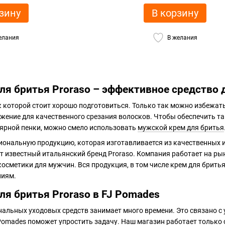
зину
В корзину
елания
В желания
я бритья Proraso – эффективное средство 
 к которой стоит хорошо подготовиться. Только так можно избежат
ьжение для качественного срезания волосков. Чтобы обеспечить т
лярной пенки, можно смело использовать
мужской крем для бритья
иональную продукцию, которая изготавливается из качественных и
т известный итальянский бренд Proraso. Компания работает на рынк
косметики для мужчин. Вся продукция, в том числе крем для бритья
ниям.
я бритья Proraso в FJ Pomades
альных уходовых средств занимает много времени. Это связано с
Pomades поможет упростить задачу. Наш магазин работает только