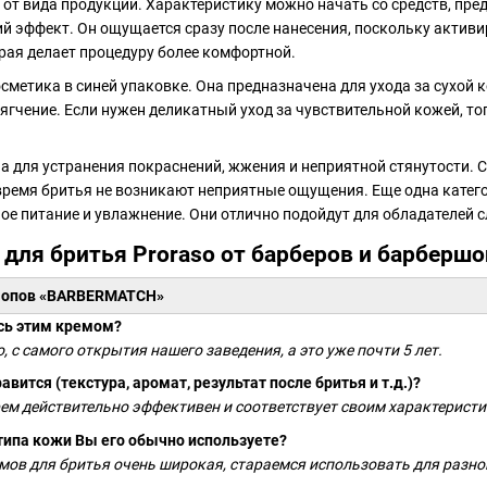
 от вида продукции. Характеристику можно начать со средств, пр
 эффект. Он ощущается сразу после нанесения, поскольку активи
рая делает процедуру более комфортной.
осметика в синей упаковке. Она предназначена для ухода за сухой 
ягчение. Если нужен деликатный уход за чувствительной кожей, тог
 для устранения покраснений, жжения и неприятной стянутости. С
 время бритья не возникают неприятные ощущения. Еще одна катег
ое питание и увлажнение. Они отлично подойдут для обладателей 
для бритья Proraso от барберов и барберш
ршопов «BARBERMATCH»
сь этим кремом?
, с самого открытия нашего заведения, а это уже почти 5 лет.
вится (текстура, аромат, результат после бритья и т.д.)?
 крем действительно эффективен и соответствует своим характерист
 типа кожи Вы его обычно используете?
мов для бритья очень широкая, стараемся использовать для разн