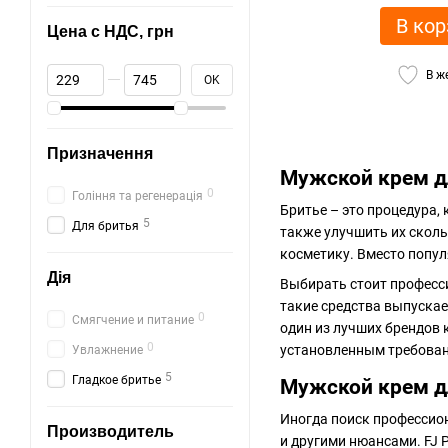
В кор
Цена с НДС, грн
От Цена с НДС, грн
До Цена с НДС, грн
В ж
OK
Призначення
Мужской крем дл
0
Гоління та регенерація
Бритье – это процедура,
5
Для бритья
также улучшить их скол
косметику. Вместо попу
Дія
Выбирать стоит професс
такие средства выпускае
0
Смягчение и питание
один из лучших брендов 
0
установленным требова
Увлажнение
5
Гладкое бритье
Мужской крем дл
Иногда поиск профессион
Производитель
и другими нюансами. FJ 