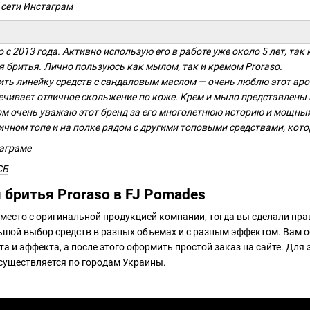
 сети Инстаграм
 с 2013 года. Активно использую его в работе уже около 5 лет, та
 бритья. Лично пользуюсь как мылом, так и кремом Proraso.
ить линейку средств с сандаловым маслом — очень люблю этот аро
ечивает отличное скольжение по коже. Крем и мыло представлены в
м очень уважаю этот бренд за его многолетнюю историю и мощный 
ичном топе и на полке рядом с другими топовыми средствами, кото
таграме
СБ
 бритья Proraso в FJ Pomades
 место с оригинальной продукцией компании, тогда вы сделали пр
ьшой выбор средств в разных объемах и с разным эффектом. Вам о
а и эффекта, а после этого оформить простой заказ на сайте. Для 
существляется по городам Украины.