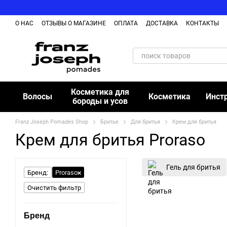
Перейти к основному контенту
О НАС
ОТЗЫВЫ О МАГАЗИНЕ
ОПЛАТА
ДОСТАВКА
КОНТАКТЫ
Косметика для
Волосы
Косметика
Инст
бороды и усов
Franz Joseph Pomades Shop
Бритье
Для бритья
Крем для бритья
Крем для бритья Proraso
Гель для бритья
Бренд:
Proraso
Очистить фильтр
Бренд