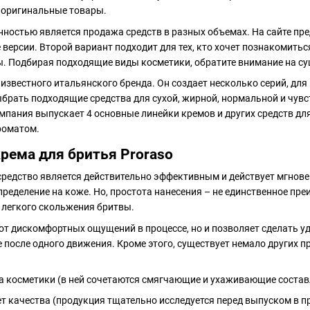
о оригинальные товары.
нностью является продажа средств в разных объемах. На сайте пр
е версии. Второй вариант подходит для тех, кто хочет познакомить
. Подбирая подходящие виды косметики, обратите внимание на су
 известного итальянского бренда. Он создает несколько серий, дл
брать подходящие средства для сухой, жирной, нормальной и чув
мпания выпускает 4 основные линейки кремов и других средств для
роматом.
рема для бритья Proraso
о средство является действительно эффективным и действует мгнов
пределение на коже. Но, простота нанесения – не единственное пр
 легкого скольжения бритвы.
 от дискомфортных ощущений в процессе, но и позволяет сделать
 после одного движения. Кроме этого, существует немало других п
 косметики (в ней сочетаются смягчающие и ухаживающие соста
т качества (продукция тщательно исследуется перед выпуском в п