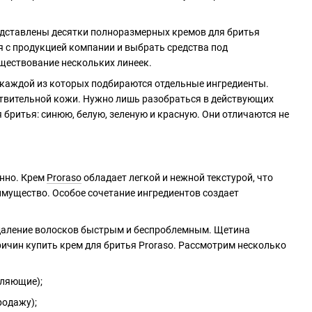
едставлены десятки полноразмерных кремов для бритья
ся с продукцией компании и выбрать средства под
ществование нескольких линеек.
я каждой из которых подбираются отдельные ингредиенты.
ствительной кожи. Нужно лишь разобраться в действующих
 бритья: синюю, белую, зеленую и красную. Они отличаются не
енно. Крем
Proraso
обладает легкой и нежной текстурой, что
еимущество. Особое сочетание ингредиентов создает
 удаление волосков быстрым и беспроблемным. Щетина
ричин купить крем для бритья Proraso. Рассмотрим несколько
вляющие);
родажу);