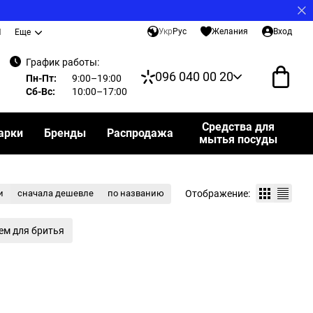
Укр
Рус
Желания
Вход
И
Еще
График работы:
096 040 00 20
Пн-Пт:
9:00–19:00
Сб-Вс:
10:00–17:00
Средства для
арки
Бренды
Распродажа
мытья посуды
Отображение:
и
сначала дешевле
по названию
ем для бритья