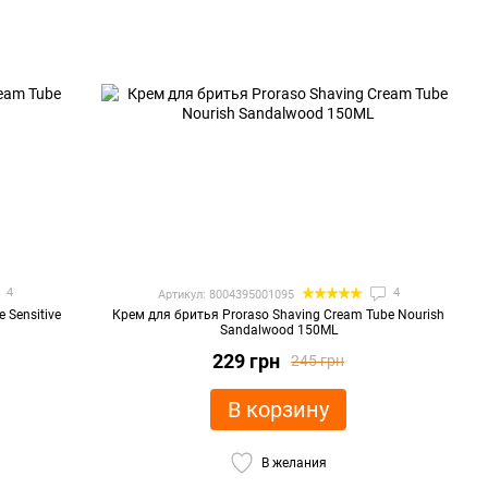
4
4
Артикул: 8004395001095
 Sensitive
Крем для бритья Proraso Shaving Cream Tube Nourish
Sandalwood 150ML
229 грн
245 грн
В корзину
В желания