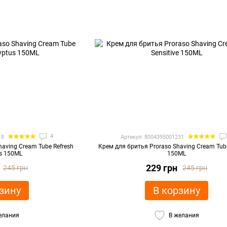
4
18
Артикул: 8004395001231
having Cream Tube Refresh
Крем для бритья Proraso Shaving Cream Tube
us 150ML
150ML
229 грн
245 грн
245 грн
зину
В корзину
елания
В желания