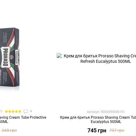
4
77
Артикул: 8004395006151
ving Cream Tube Protective
Крем для бритья Proraso Shaving Cream Tub
150ML
Eucalyptus 500ML
745 грн
245 грн
797 грн