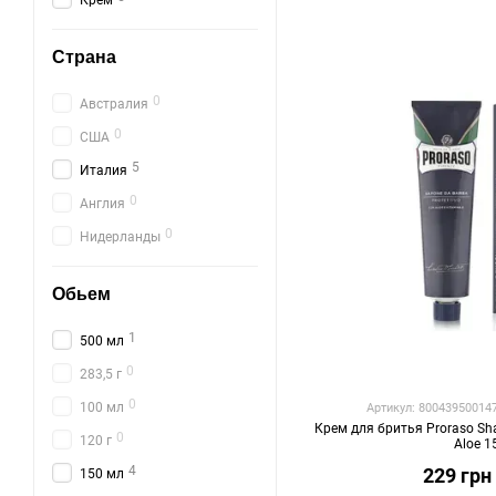
Крем
Страна
0
Австралия
0
США
5
Италия
0
Англия
0
Нидерланды
Обьем
1
500 мл
0
283,5 г
0
100 мл
Артикул: 80043950014
Крем для бритья Proraso Sha
0
120 г
Aloe 
4
229 грн
150 мл