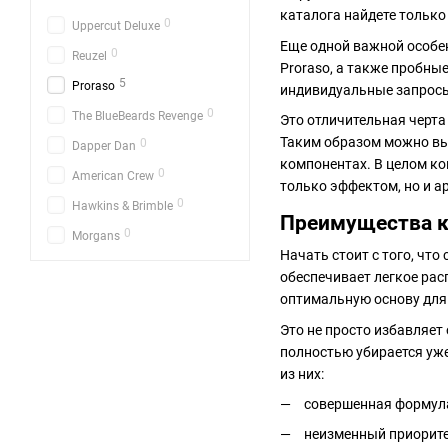
каталога найдете тольк
0
Uppercut Deluxe
Еще одной важной особе
0
Reuzel
Proraso, а также пробны
5
Proraso
индивидуальные запросы
0
The BlueBeards Revenge
Это отличительная черта
Таким образом можно вы
0
Dapper Dan
компонентах. В целом ко
0
American Crew
только эффектом, но и а
0
Hawkins & Brimble
Преимущества к
0
Morgans
Начать стоит с того, чт
обеспечивает легкое рас
оптимальную основу для
Это не просто избавляет
полностью убирается уже
из них:
совершенная формула
неизменный приорите