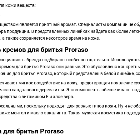
ля кожи веществ;
.
еством является приятный аромат. Специалисты компании не обд
ра продукции. В представленных линейках найдете как более лег
, а также сохраняется некоторое время на коже.
 кремов для бритья Proraso
пециалисты бренда подбирают особенно тщательно. Используютс
кремом для бритья Proraso они разные. Это обусловлено конкретн
ения для бритья Proraso, который представлен в белой линейке, со
чивают мягкое воздействие на кожу, предотвращая появление сухо
масло сандалового дерева и ши. Эти компоненты обеспечивают над
редства с витамином Е и алое вера.
сальными, поскольку подходят для разных типов кожи. Ну и не о
акже ментол и масло эвкалипта. Такая мужская косметика подходи
 для бритья Proraso