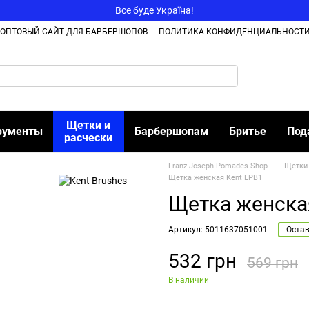
Все буде Україна!
ОПТОВЫЙ САЙТ ДЛЯ БАРБЕРШОПОВ
ПОЛИТИКА КОНФИДЕНЦИАЛЬНОСТ
Щетки и
рументы
Барбершопам
Бритье
Под
расчески
Franz Joseph Pomades Shop
Щетки 
Щетка женская Kent LPB1
Щетка женска
Артикул: 5011637051001
Остав
532 грн
569 грн
В наличии