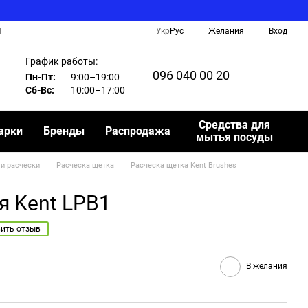
Укр
Рус
Желания
Вход
И
График работы:
096 040 00 20
Пн-Пт:
9:00–19:00
Сб-Вс:
10:00–17:00
Средства для
арки
Бренды
Распродажа
мытья посуды
и расчески
Расческа щетка
Расческа щетка Kent Brushes
я Kent LPB1
ить отзыв
В желания