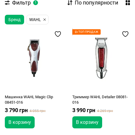
Фильтр
По популярности
1
Бренд
WAHL
👍 ТОП ПРОДАЖ
Машинка WAHL Magic Clip
Триммер WAHL Detailer 08081-
08451-016
016
3 790 грн
3 990 грн
4 055 грн
4 269 грн
В корзину
В корзину