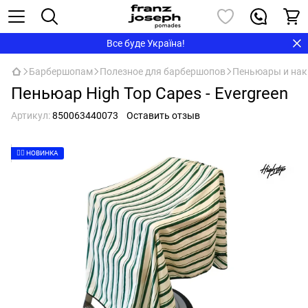
Все буде Україна!
Барбершопам
Полезное для барбершопов
Пеньюары и нак
Пеньюар High Top Capes - Evergreen
Артикул:
850063440073
Оставить отзыв
👉🏻 НОВИНКА