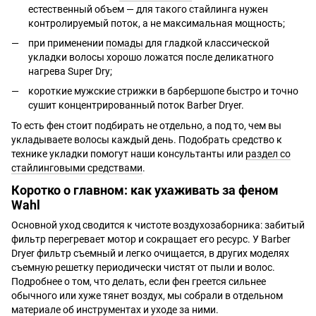
естественный объем — для такого стайлинга нужен
контролируемый поток, а не максимальная мощность;
при применении
помады
для гладкой классической
укладки волосы хорошо ложатся после деликатного
нагрева Super Dry;
короткие мужские стрижки в барбершопе быстро и точно
сушит концентрированный поток Barber Dryer.
То есть фен стоит подбирать не отдельно, а под то, чем вы
укладываете волосы каждый день. Подобрать средство к
технике укладки помогут наши консультанты или
раздел со
стайлинговыми средствами
.
Коротко о главном: как ухаживать за феном
Wahl
Основной уход сводится к чистоте воздухозаборника: забитый
фильтр перегревает мотор и сокращает его ресурс. У Barber
Dryer фильтр съемный и легко очищается, в других моделях
съемную решетку периодически чистят от пыли и волос.
Подробнее о том, что делать, если фен греется сильнее
обычного или хуже тянет воздух, мы собрали в отдельном
материале об инструментах и уходе за ними.