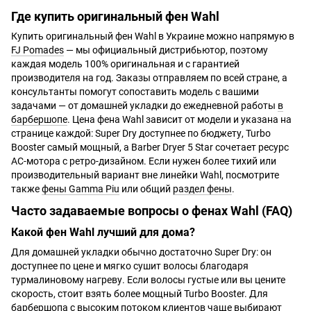
Где купить оригинальный фен Wahl
Купить оригинальный фен Wahl в Украине можно напрямую в
FJ Pomades
— мы официальный дистрибьютор, поэтому
каждая модель 100% оригинальная и с гарантией
производителя на год. Заказы отправляем по всей стране, а
консультанты помогут сопоставить модель с вашими
задачами — от домашней укладки до ежедневной работы
в
барбершопе
. Цена фена Wahl зависит от модели и указана на
странице каждой: Super Dry доступнее по бюджету, Turbo
Booster самый мощный, а Barber Dryer 5 Star сочетает ресурс
AC-мотора с ретро-дизайном. Если нужен более тихий или
производительный вариант вне линейки Wahl, посмотрите
также
фены Gamma Piu
или общий
раздел фены
.
Часто задаваемые вопросы о фенах Wahl (FAQ)
Какой фен Wahl лучший для дома?
Для домашней укладки обычно достаточно Super Dry: он
доступнее по цене и мягко сушит волосы благодаря
турмалиновому нагреву. Если волосы густые или вы цените
скорость, стоит взять более мощный Turbo Booster. Для
барбершопа с высоким потоком клиентов чаще выбирают