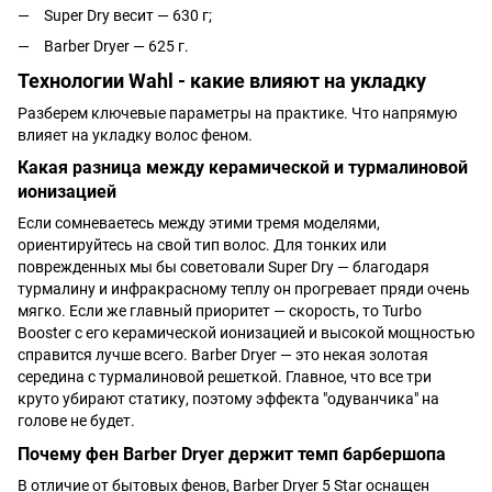
Super Dry весит — 630 г;
Barber Dryer — 625 г.
Технологии Wahl - какие влияют на укладку
Разберем ключевые параметры на практике. Что напрямую
влияет на укладку волос феном.
Какая разница между керамической и турмалиновой
ионизацией
Если сомневаетесь между этими тремя моделями,
ориентируйтесь на свой тип волос. Для тонких или
поврежденных мы бы советовали Super Dry — благодаря
турмалину и инфракрасному теплу он прогревает пряди очень
мягко. Если же главный приоритет — скорость, то Turbo
Booster с его керамической ионизацией и высокой мощностью
справится лучше всего. Barber Dryer — это некая золотая
середина с турмалиновой решеткой. Главное, что все три
круто убирают статику, поэтому эффекта "одуванчика" на
голове не будет.
Почему фен Barber Dryer держит темп барбершопа
В отличие от бытовых фенов, Barber Dryer 5 Star оснащен