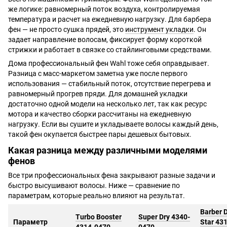
же логике: равномерный поток воздуха, контролируемая
температура и расчет на ежедневную нагрузку. Для барбера
фен — не просто сушка прядей, это
инструмент укладки
. Он
задает направление волосам, фиксирует форму короткой
стрижки и работает в связке со стайлинговыми средствами.
Дома профессиональный фен Wahl тоже себя оправдывает.
Разница с масс-маркетом заметна уже после первого
использования — стабильный поток, отсутствие перегрева и
равномерный прогрев пряди. Для домашней укладки
достаточно одной модели на несколько лет, так как ресурс
мотора и качество сборки рассчитаны на ежедневную
нагрузку. Если вы сушите и укладываете волосы каждый день,
такой фен окупается быстрее пары дешевых бытовых.
Какая разница между различными моделями
фенов
Все три профессиональных фена закрывают разные задачи и
быстро высушивают волосы. Ниже — сравнение по
параметрам, которые реально влияют на результат.
Barber D
Turbo Booster
Super Dry 4340-
Параметр
Star 43