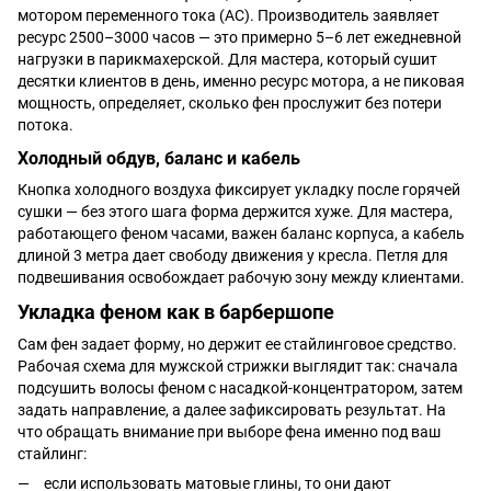
мотором переменного тока (AC). Производитель заявляет
ресурс 2500–3000 часов — это примерно 5–6 лет ежедневной
нагрузки в парикмахерской. Для мастера, который сушит
десятки клиентов в день, именно ресурс мотора, а не пиковая
мощность, определяет, сколько фен прослужит без потери
потока.
Холодный обдув, баланс и кабель
Кнопка холодного воздуха фиксирует укладку после горячей
сушки — без этого шага форма держится хуже. Для мастера,
работающего феном часами, важен баланс корпуса, а кабель
длиной 3 метра дает свободу движения у кресла. Петля для
подвешивания освобождает рабочую зону между клиентами.
Укладка феном как в барбершопе
Сам фен задает форму, но держит ее стайлинговое средство.
Рабочая схема для мужской стрижки выглядит так: сначала
подсушить волосы феном с насадкой-концентратором, затем
задать направление, а далее зафиксировать результат. На
что обращать внимание при выборе фена именно под ваш
стайлинг:
если использовать
матовые глины
, то они дают