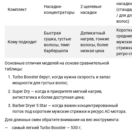
насадк
Насадки-
2 щелевые
Комплект
(станда
концентраторы
насадки
/ для д
волос)
Коротки
Быстрая
Деликатный
средние
сушка, густые
нагрев, тонкие
Кому подходит
мужски
волосы, темп
волосы, более
стрижки
барбершопа
низкая цена
ретро-с
Основные отличия моделей на основе сравнительной
таблицы:
Turbo Booster берут, когда нужна скорость и запас
мощности для густых волос;
Super Dry — когда в приоритете мягкий нагрев,
антистатика и более доступная цена;
Barber Dryer 5 Star — когда важен концентрированный
поток под короткие мужские стрижки и ресурс AC-мотора.
Для длинных смен обратите внимание на вес инструмента:
самый легкий Turbo Booster — 530 г;