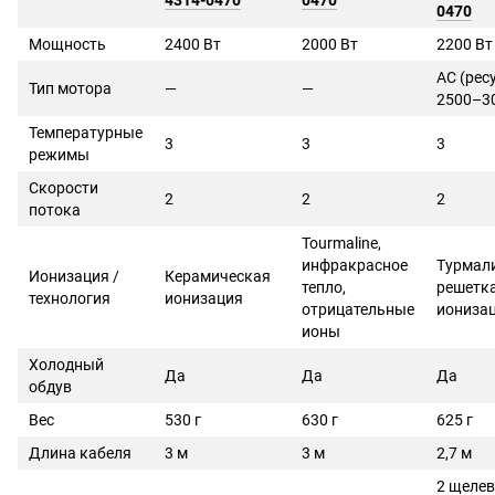
4314-0470
0470
0470
Мощность
2400 Вт
2000 Вт
2200 Вт
AC (рес
Тип мотора
—
—
2500–30
Температурные
3
3
3
режимы
Скорости
2
2
2
потока
Tourmaline,
инфракрасное
Турмал
Ионизация /
Керамическая
тепло,
решетка
технология
ионизация
отрицательные
иониза
ионы
Холодный
Да
Да
Да
обдув
Вес
530 г
630 г
625 г
Длина кабеля
3 м
3 м
2,7 м
2 щеле