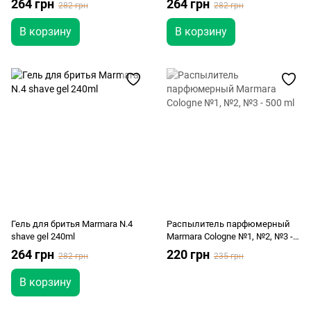
264 грн
264 грн
282 грн
282 грн
В корзину
В корзину
Гель для бритья Marmara N.4
Распылитель парфюмерный
shave gel 240ml
Marmara Cologne №1, №2, №3 -
500 ml
264 грн
220 грн
282 грн
235 грн
В корзину