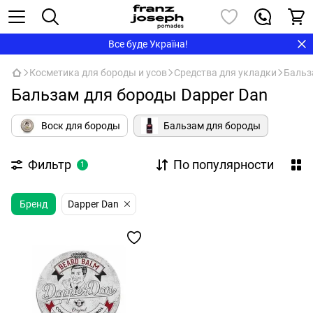
Все буде Україна!
Косметика для бороды и усов
Средства для укладки
Бальз
Бальзам для бороды Dapper Dan
Воск для бороды
Бальзам для бороды
Фильтр
По популярности
1
Бренд
Dapper Dan