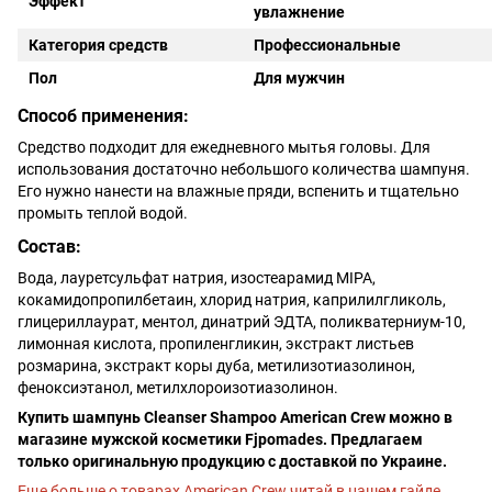
Эффект
увлажнение
Категория средств
Профессиональные
Пол
Для мужчин
Способ применения:
Средство подходит для ежедневного мытья головы. Для
использования достаточно небольшого количества шампуня.
Его нужно нанести на влажные пряди, вспенить и тщательно
промыть теплой водой.
Состав:
Вода, лауретсульфат натрия, изостеарамид MIPA,
кокамидопропилбетаин, хлорид натрия, каприлилгликоль,
глицериллаурат, ментол, динатрий ЭДТА, поликватерниум-10,
лимонная кислота, пропиленгликин, экстракт листьев
розмарина, экстракт коры дуба, метилизотиазолинон,
феноксиэтанол, метилхлороизотиазолинон.
Купить шампунь Cleanser Shampoo American Crew можно в
магазине мужской косметики Fjpomades. Предлагаем
только оригинальную продукцию с доставкой по Украине.
Еще больше о товарах American Crew читай в нашем
гайде
.