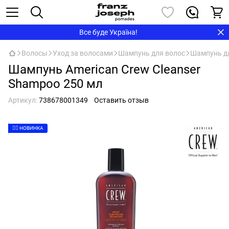
Все буде Україна!
Волосы
Уход за волосами
Шампунь для волос
Шампунь дл
Шампунь American Crew Cleanser
Shampoo 250 мл
Артикул:
738678001349
Оставить отзыв
👉🏻 НОВИНКА