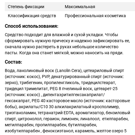
Степень фиксации
Максимальная
Классификация средств
Профессиональная косметика
Способ использования:
Средство подходит для влажной и сухой укладки. Чтобы
сформировать нужную прическу и надежно зафиксировать ее,
сначала нужно растереть в руках небольшое количество
пасты. Когда она станет мягкой, можно наносить на пряди.
Состав:
Вода, ланолиновый воск (Lanolin Cera), цетеариловый спирт
(источник: кокос), PVP, денатурированный спирт (источник:
зерно), трибегенин, пропиленгликоль, тридецилстеарат,
тридецил тримелитат, PEG 8 пчелиный воск, цетеарет-25
(источник: кокос) , дипентаэритилгексакаприлат/
гексакапрат, PEG 40 касторовое масло (источник: касторовые
бобы), акрилаты/C10 30 алкилакрилатный кросполимер,
триэтаноламин, тетранатрий EDTA, ароматизатор, бензиловый
спирт, цитронолол, гераион, лимонен, линалоол, етилпарабен,
метилпарабен, пропилпарабен, бутилпарабен,
изобутилпарабен , феноксиэтанол, карамель, желтое озеро 5