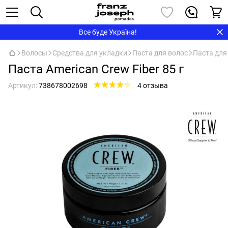
Все буде Україна!
Волосы
Средства для укладки
Паста для волос
Паста для
Паста American Crew Fiber 85 г
Артикул:
738678002698
4 отзыва