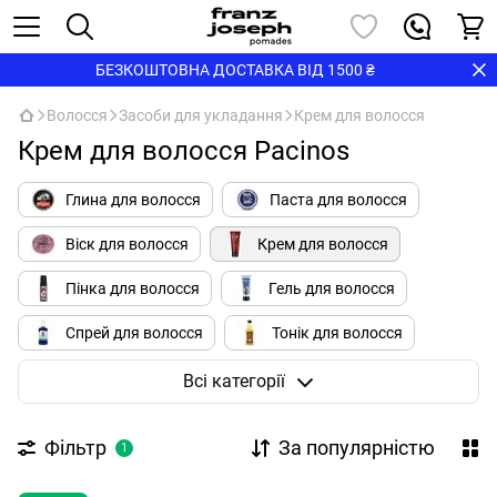
БЕЗКОШТОВНА ДОСТАВКА ВІД 1500 ₴
Волосся
Засоби для укладання
Крем для волосся
Крем для волосся Pacinos
Глина для волосся
Паста для волосся
Віск для волосся
Крем для волосся
Пінка для волосся
Гель для волосся
Спрей для волосся
Тонік для волосся
Помада для волосся
Пудра для волосся
Всі категорії
Соляний спрей
Фільтр
За популярністю
1