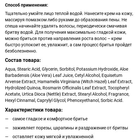
Способ применения:
Тщательно умойте лицо теплой водой. Нанесите крем на кожу,
массируя помазком либо руками до образования пены. Не
спеша начинайте удалять волосы, периодически смачивая
бритву водой. Для получения максимально гладкой кожи,
можно бриться против направления роста волос – крем
быстро успокоит ее, увлажнит, а сам процесс бритья пройдет
безболезненно.
Состав товара:
Aqua, Stearic Acid, Glycerin, Sorbitol, Potassium Hydroxide, Aloe
Barbadensis (Aloe Vera) Leaf Juice, Cetyl Alcohol, Equisetum
Arvense Extract, Hamamelis Virginiana (Witch Hazel) Leaf Extract,
Hydrolized Quinoa, Rosmarin Officinalis Leaf Extract, Tocopheryl
Acetate, Urtica Dioca (Nettle) Extract, Stearyl Alcohol, Fragrance,
Hexyl Cinnamal, Caprylyl Glycol, Phenoxyethanol, Sorbic Acid.
Характеристики товара:
самое гладкое и комфортное бритье
заживляет порезы, царапины и раздражение от бритвы
оставляет кожу мягкой и увлажненной