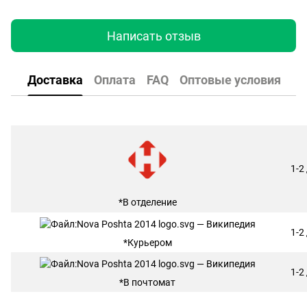
Написать отзыв
Доставка
Оплата
FAQ
Оптовые условия
1-2
*В отделение
1-2
*Курьером
1-2
*В почтомат