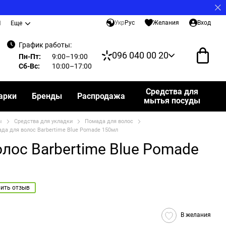
Укр
Рус
Желания
Вход
И
Еще
График работы:
096 040 00 20
Пн-Пт:
9:00–19:00
Сб-Вс:
10:00–17:00
Средства для
арки
Бренды
Распродажа
мытья посуды
ы
Средства для укладки
Помада для волос
да для волос Barbertime Blue Pomade 150мл
лос Barbertime Blue Pomade
ить отзыв
В желания