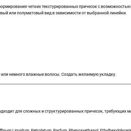
формирования четких текстурированных причесок с возможностью л
евый или полуматовый вид в зависимости от выбранной линейки.
ие или немного влажные волосы. Создать желаемую укладку.
одходит для сложных и структурированных причесок, требующих 
affinum Liquidum, Petrolatum, Parfum, Phenoxyethanol, Ethylhexylglyceri