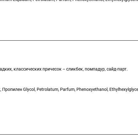
дких, классических причесок – сликбек, помпадур, сайд-парт.
Пропилен Glycol, Petrolatum, Parfum, Phenoxyethanol, Ethylhexylglyce