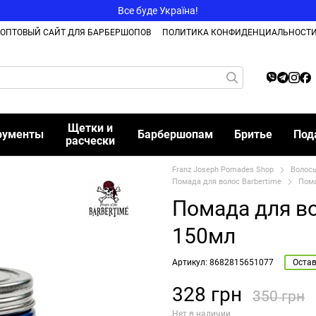
Все буде Україна!
ОПТОВЫЙ САЙТ ДЛЯ БАРБЕРШОПОВ
ПОЛИТИКА КОНФИДЕНЦИАЛЬНОСТ
Щетки и
рументы
Барбершопам
Бритье
Под
расчески
Franz Joseph Pomades Shop
Волос
Помада для волос Barbertime
Пома
Помада для во
150мл
Артикул: 8682815651077
Остав
328 грн
350 грн
Нет в наличии