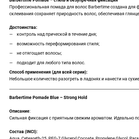
Barbertime Pomade – стиль и безупречная фиксация
Профессиональная помада для волос Barbertime создана для 
склеивания сохраняет природность волос, обеспечивая глянц
Достоинства:
контроль над прической в ​​течение дня;
возможность переформирования стиля;
не отягощает волосы;
подходит для любого типа волос.
Способ применения (для всей серии):
Небольшое количество разогреть в ладонях и нанести на сух
Barbertime Pomade Blue – Strong Hold
Описание
:
Сильная фиксация с приятным свежим ароматом. Идеально п
Состав (INCI):
Aqua, Ceteareth-25, PEG-7 Glyceryl Cocoate, Propylene Glycol, Par