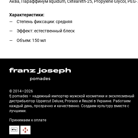
Аква, Параффинум liquidum, Ceteareth-25, Propylene Glycol, PEG-7
Характеристики:
Степень фиксации: средняя
Эффект: естественный блеск
Объем: 150 мл
© 2014—2026
fj pomades – надежный импортер мужской косметики и эксклюзивный
дистрибьютор Uppercut Deluxe, Proraso и Reuzel в Украине. Работаем
каждый день, прозрачно и качественно. Создаем культуру вместе с
лучшими.
Принимаем к оплате